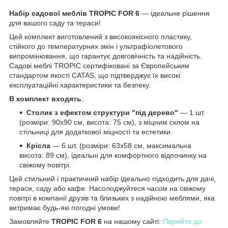
Набір садової меблів TROPIC FOR 6
— ідеальне рішення
для вашого саду та тераси!
Цей комплект виготовлений з високоякісного пластику,
стійкого до температурних змін і ультрафіолетового
випромінювання, що гарантує довговічність та надійність.
Садові меблі TROPIC сертифіковані за Європейським
стандартом якості CATAS, що підтверджує їх високі
експлуатаційні характеристики та безпеку.
В комплект входять
:
Столик з ефектом структури "під дерево"
— 1 шт.
(розміри: 90х90 см, висота: 75 см), з міцним склом на
стільниці для додаткової міцності та естетики.
Крісла
— 6 шт. (розміри: 63х58 см, максимальна
висота: 89 см), ідеальні для комфортного відпочинку на
свіжому повітрі.
Цей стильний і практичний набір ідеально підходить для дачі,
тераси, саду або кафе. Насолоджуйтеся часом на свіжому
повітрі в компанії друзів та близьких з надійною меблями, яка
витримає будь-які погодні умови!
Замовляйте
TROPIC FOR 6
на нашому сайті:
Перейти до