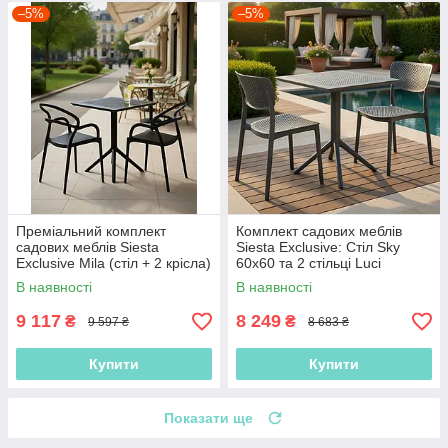
–5%
–5%
Преміальний комплект
Комплект садових меблів
садових меблів Siesta
Siesta Exclusive: Стіл Sky
Exclusive Mila (стіл + 2 крісла)
60x60 та 2 стільці Luci
В наявності
В наявності
9 117
8 249
₴
₴
9 597 ₴
8 683 ₴
Купити
Купити
Показати ще