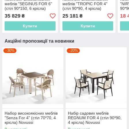
меблів "SEGINUS FOR 6"
меблів "TROPIC FOR 4"
"NIR
(стіл 90*150, 6 крісла)
(стіл 90*90, 4 крісла)
90*9
Novussi, Туреччина
Novussi, Туреччина
Туре
35 829
25 181
18 
₴
₴
Купити
Купити
Акційні пропозиції та новинки
–30%
–20%
Набор високоякісних меблів
Набір садових меблів
"Senza For 4" (стіл 70*70, 4
REGNUM FOR 4 (стіл 90*90,
крісла) Novussi
4 крісла) Novussi