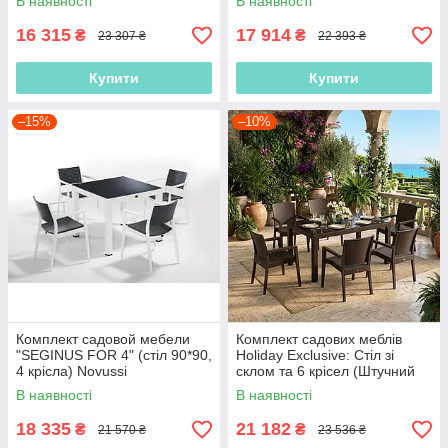
В наявності
В наявності
16 315
17 914
₴
₴
23 307 ₴
22 393 ₴
Купити
Купити
–15%
–10%
Комплект садовой мебели
Комплект садових меблів
"SEGINUS FOR 4" (стіл 90*90,
Holiday Exclusive: Стіл зі
4 крісла) Novussi
склом та 6 крісел (Штучний
ротанг)
В наявності
В наявності
18 335
21 182
₴
₴
21 570 ₴
23 536 ₴