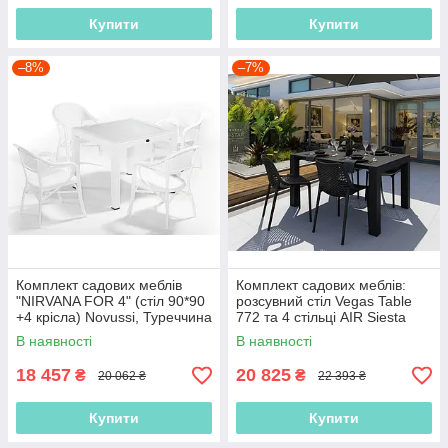
Купити
Купити
–8%
–7%
Комплект садових меблів
Комплект садових меблів:
"NIRVANA FOR 4" (стіл 90*90
розсувний стіл Vegas Table
+4 крісла) Novussi, Туреччина
772 та 4 стільці AIR Siesta
Exclusive
В наявності
В наявності
18 457
20 825
₴
₴
20 062 ₴
22 393 ₴
Купити
Купити