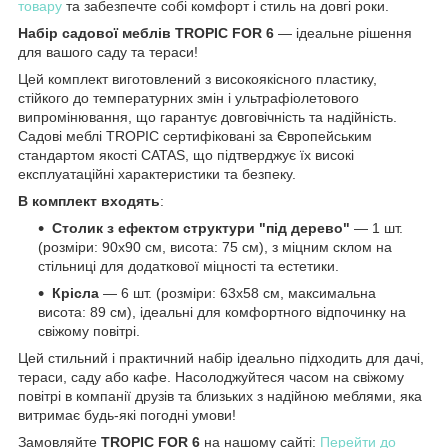
товару
та забезпечте собі комфорт і стиль на довгі роки.
Набір садової меблів TROPIC FOR 6
— ідеальне рішення
для вашого саду та тераси!
Цей комплект виготовлений з високоякісного пластику,
стійкого до температурних змін і ультрафіолетового
випромінювання, що гарантує довговічність та надійність.
Садові меблі TROPIC сертифіковані за Європейським
стандартом якості CATAS, що підтверджує їх високі
експлуатаційні характеристики та безпеку.
В комплект входять
:
Столик з ефектом структури "під дерево"
— 1 шт.
(розміри: 90х90 см, висота: 75 см), з міцним склом на
стільниці для додаткової міцності та естетики.
Крісла
— 6 шт. (розміри: 63х58 см, максимальна
висота: 89 см), ідеальні для комфортного відпочинку на
свіжому повітрі.
Цей стильний і практичний набір ідеально підходить для дачі,
тераси, саду або кафе. Насолоджуйтеся часом на свіжому
повітрі в компанії друзів та близьких з надійною меблями, яка
витримає будь-які погодні умови!
Замовляйте
TROPIC FOR 6
на нашому сайті:
Перейти до