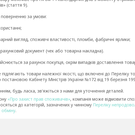
» (стаття 9).

 поверненню за умови:

користанні;

рний вигляд, споживчі властивості, пломби, фабричні ярлики;

ахунковий документ (чек або товарна накладна).

йснюється за рахунок покупця, окрім випадків доставлення товар
підлягають товари належної якості, що включені до Переліку това
постановою Кабінету Міністрів України №172 від 19 березня 1994
кону
«Про захист прав споживачів»
, компанія може відмовити спож
осяться до категорій, зазначених у чинному
Переліку непродовол
 обміну
.