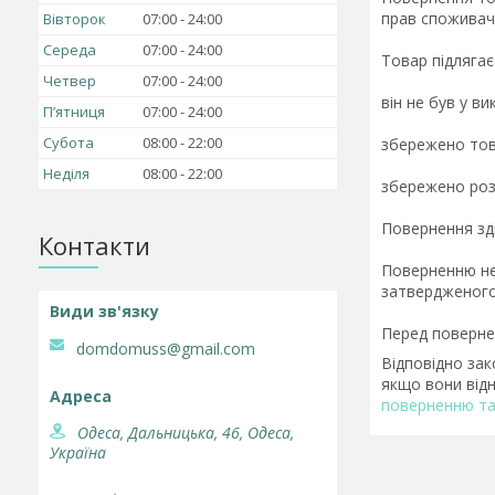
прав споживачів
Вівторок
07:00
24:00
Середа
07:00
24:00
Товар підлягає
Четвер
07:00
24:00
він не був у ви
Пʼятниця
07:00
24:00
Субота
08:00
22:00
збережено това
Неділя
08:00
22:00
збережено розр
Повернення зді
Контакти
Поверненню не 
затвердженого 
domdomuss@gmail.com
Відповідно за
якщо вони відн
поверненню та
Одеса, Дальницька, 46, Одеса,
Україна