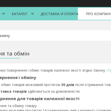
КАТАЛОГ
ДОСТАВКА И ОПЛАТА
ПРО КОМПАН
я та обмін
нює повернення і обмін товарів належної якості згідно Закону
«П
ернення і обміну
 обмін товарів можливий протягом
30 днів
після отримання тов
тавка товарів
здійснюється за домовленістю.
рнення для товарів належної якості
ння та обміну товару

вару можливе протягом 14 календарних днів з моменту отримання