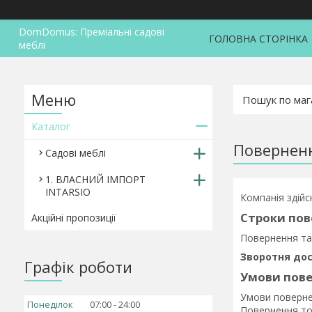
DomDomus: Преміальні садові
ГОЛОВНА СТОРІНКА
меблі
Каталог
Поверненн
Садові меблі
1. ВЛАСНИЙ ІМПОРТ
INTARSIO
Компанія здійс
Строки пов
Акційні пропозиції
Повернення та
Зворотня дос
Графік роботи
Умови пове
Умови поверне
Понеділок
07:00
24:00
Повернення то