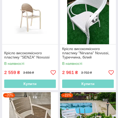
Крісло високоякісного
Крісло високоякісного
пластику "Nirvana" Novussi,
пластику "SENZA" Novussi
Туреччина, білий
В наявності
В наявності
2 559
2 961
₴
₴
3 656 ₴
3 702 ₴
Купити
Купити
–20%
–15%