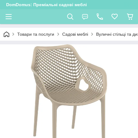
DomDomus: Преміальні садові меблі
Товари та послуги
Садові меблі
Вуличні стільці та д