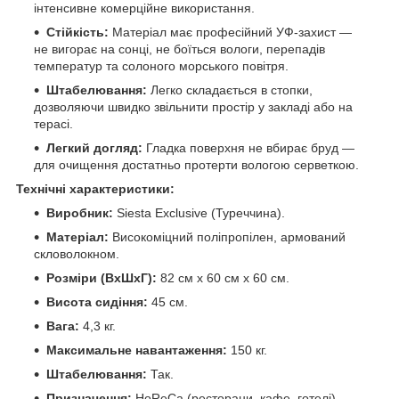
інтенсивне комерційне використання.
Стійкість:
Матеріал має професійний УФ-захист —
не вигорає на сонці, не боїться вологи, перепадів
температур та солоного морського повітря.
Штабелювання:
Легко складається в стопки,
дозволяючи швидко звільнити простір у закладі або на
терасі.
Легкий догляд:
Гладка поверхня не вбирає бруд —
для очищення достатньо протерти вологою серветкою.
Технічні характеристики:
Виробник:
Siesta Exclusive (Туреччина).
Матеріал:
Високоміцний поліпропілен, армований
скловолокном.
Розміри (ВхШхГ):
82 см х 60 см х 60 см.
Висота сидіння:
45 см.
Вага:
4,3 кг.
Максимальне навантаження:
150 кг.
Штабелювання:
Так.
Призначення:
HoReCa (ресторани, кафе, готелі),