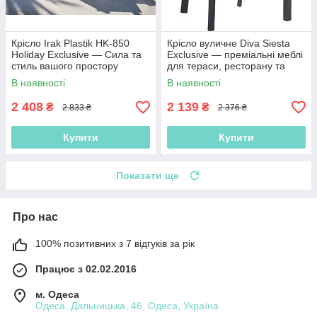
Крісло Irak Plastik HK-850
Крісло вуличне Diva Siesta
Holiday Exclusive — Сила та
Exclusive — преміальні меблі
стиль вашого простору
для тераси, ресторану та
кафе
В наявності
В наявності
2 408
2 139
₴
₴
2 833 ₴
2 376 ₴
Купити
Купити
Показати ще
Про нас
100% позитивних з 7 відгуків за рік
Працює з 02.02.2016
м. Одеса
Одеса, Дальницька, 46, Одеса, Україна