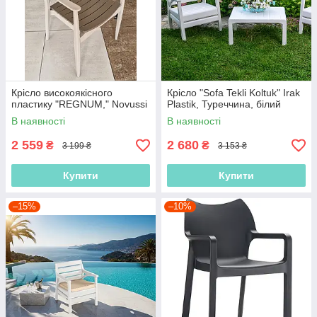
Крісло високоякісного
Крісло "Sofa Tekli Koltuk" Irak
пластику "REGNUM," Novussi
Plastik, Туреччина, білий
В наявності
В наявності
2 559
2 680
₴
₴
3 199 ₴
3 153 ₴
Купити
Купити
–15%
–10%