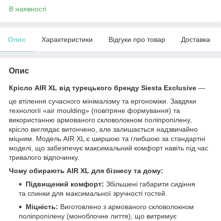
В наявності
Опис
Характеристики
Відгуки про товар
Доставка
Опис
Крісло AIR XL від турецького бренду Siesta Exclusive
—
це втілення сучасного мінімалізму та ергономіки. Завдяки
технології «air moulding» (повітряне формування) та
використанню армованого скловолокном поліпропілену,
крісло виглядає витончено, але залишається надзвичайно
міцним. Модель AIR XL є ширшою та глибшою за стандартні
моделі, що забезпечує максимальний комфорт навіть під час
тривалого відпочинку.
Чому обирають AIR XL для бізнесу та дому:
Підвищений комфорт:
Збільшені габарити сидіння
та спинки для максимальної зручності гостей.
Міцність:
Виготовлено з армованого скловолокном
поліпропілену (моноблочне лиття), що витримує