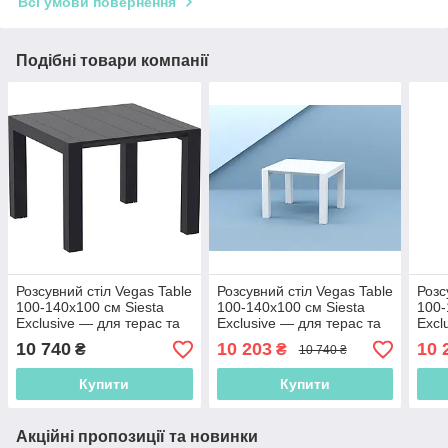
Всі умови повернення
Подібні товари компанії
Розсувний стіл Vegas Table
Розсувний стіл Vegas Table
Розс
100-140х100 см Siesta
100-140х100 см Siesta
100-
Exclusive — для терас та
Exclusive — для терас та
Excl
HoReCa
HoReCa Білий
HoR
10 740
10 203
10 
₴
₴
10 740 ₴
Купити
Купити
Акційні пропозиції та новинки