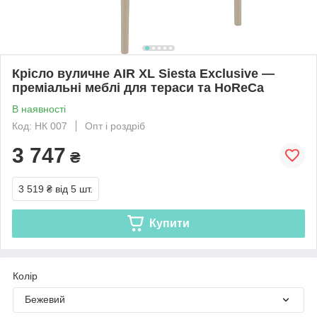
Крісло вуличне AIR XL Siesta Exclusive —
преміальні меблі для тераси та HoReCa
В наявності
Код: НК 007
Опт і роздріб
3 747
₴
3 519 ₴
від 5 шт.
Купити
Колір
Бежевий