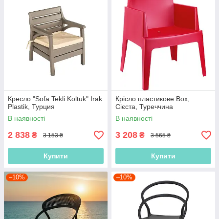
Кресло "Sofa Tekli Koltuk" Irak
Крісло пластикове Box,
Plastik, Турция
Сієста, Туреччина
В наявності
В наявності
2 838
3 208
₴
₴
3 153 ₴
3 565 ₴
Купити
Купити
–10%
–10%