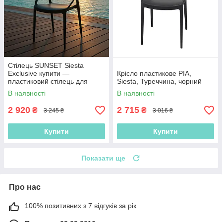
Стілець SUNSET Siesta
Exclusive купити —
Крісло пластикове PIA,
пластиковий стілець для
Siesta, Туреччина, чорний
кафе та саду
В наявності
В наявності
2 920
2 715
₴
₴
3 245 ₴
3 016 ₴
Купити
Купити
Показати ще
Про нас
100% позитивних з 7 відгуків за рік