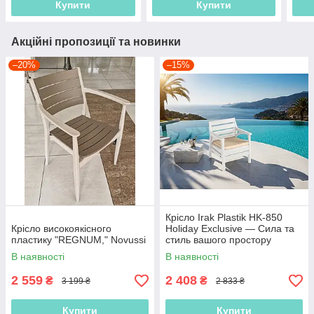
Купити
Купити
Акційні пропозиції та новинки
–20%
–15%
Крісло Irak Plastik HK-850
Крісло високоякісного
Holiday Exclusive — Сила та
пластику "REGNUM," Novussi
стиль вашого простору
В наявності
В наявності
2 559
2 408
₴
₴
3 199 ₴
2 833 ₴
Купити
Купити