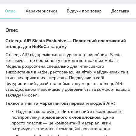
Опис
Характеристики
Відгуки про товар
Доставка
Опис
Стілець AIR Siesta Exclusive — Посилений пластиковий
стілець для HoReCa та дому
Стілець AIR від преміального турецького виробника Siesta
Exclusive — це бестселер у сегменті контрактних меблів.
Модель розроблена спеціально для інтенсивного
використання в кафе, ресторанах, на літніх майданчиках та в
стильних приватних інтер'єрах. Поєднуючи в собі
футуристичний дизайн та неймовірну міцність, стілець AIR
стає ідеальною інвестицією у довговічність та комфорт вашого
закладу чи оселі.
Технологічні та маркетингові переваги моделі AIR:
Надміцна конструкція: Виготовлений з високоякісного
поліпропілену,
армованого скловолокном
. Це не
просто пластик — це композитний матеріал, який
витримує екстремальні комерційні навантаження.