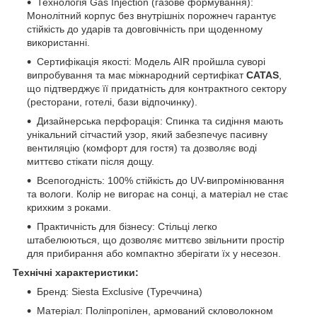
Технологія Gas Injection (газове формування):
Монолітний корпус без внутрішніх порожнеч гарантує
стійкість до ударів та довговічність при щоденному
використанні.
Сертифікація якості: Модель AIR пройшла суворі
випробування та має міжнародний сертифікат
CATAS
,
що підтверджує її придатність для контрактного сектору
(ресторани, готелі, бази відпочинку).
Дизайнерська перфорація: Спинка та сидіння мають
унікальний сітчастий узор, який забезпечує пасивну
вентиляцію (комфорт для гостя) та дозволяє воді
миттєво стікати після дощу.
Всепогодність: 100% стійкість до UV-випромінювання
та вологи. Колір не вигорає на сонці, а матеріал не стає
крихким з роками.
Практичність для бізнесу: Стільці легко
штабелюються, що дозволяє миттєво звільнити простір
для прибирання або компактно зберігати їх у несезон.
Технічні характеристики:
Бренд: Siesta Exclusive (Туреччина)
Матеріал: Поліпропілен, армований скловолокном