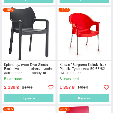
–10%
–10%
Крісло вуличне Diva Siesta
Крісло "Bergama Koltuk" Irak
Exclusive — преміальні меблі
Plastik, Туреччина 50*58*82
для тераси, ресторану та
см, червоний
кафе
В наявності
В наявності
2 139
1 357
₴
₴
2 376 ₴
1 508 ₴
Купити
Купити
–10%
–10%