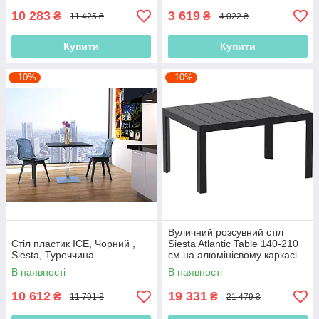
10 283
3 619
₴
₴
11 425 ₴
4 022 ₴
Купити
Купити
–10%
–10%
Вуличний розсувний стіл
Стіл пластик ICE, Чорний ,
Siesta Atlantic Table 140-210
Siesta, Туреччина
см на алюмінієвому каркасі
для терас та HoReCa
В наявності
В наявності
10 612
19 331
₴
₴
11 791 ₴
21 479 ₴