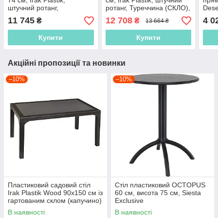
74 см, Irak Plastik,
см, Irak Plastik, штучний
прям
штучний ротанг,
ротанг, Туреччина (СКЛО),
Dese
Туреччина без скла
бежевий
Plas
11 745
12 708
4 0
₴
₴
13 664 ₴
Купити
Купити
Акційні пропозиції та новинки
–10%
–10%
Пластиковий садовий стіл
Стіл пластиковий OCTOPUS
Irak Plastik Wood 90х150 см із
60 см, висота 75 см, Siesta
гартованим склом (капучино)
Exclusive
В наявності
В наявності