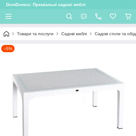
DomDomus: Преміальні садові меблі
Товари та послуги
Садові меблі
Садові столи та обід
–5%