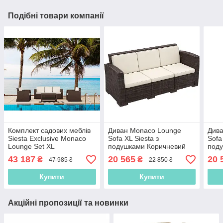
Подібні товари компанії
Комплект садових меблів
Диван Monaco Lounge
Див
Siesta Exclusive Monaco
Sofa XL Siesta з
Sofa
Lounge Set XL
подушками Коричневий
поду
43 187
20 565
20 
₴
₴
47 985 ₴
22 850 ₴
Купити
Купити
Акційні пропозиції та новинки