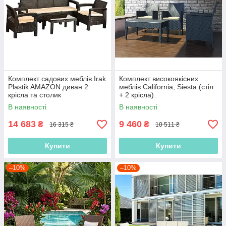
Комплект садових меблів Irak
Комплект високоякісних
Plastik AMAZON диван 2
меблів California, Siesta (стіл
крісла та столик
+ 2 крісла).
В наявності
В наявності
14 683
9 460
₴
₴
16 315 ₴
10 511 ₴
Купити
Купити
–10%
–10%