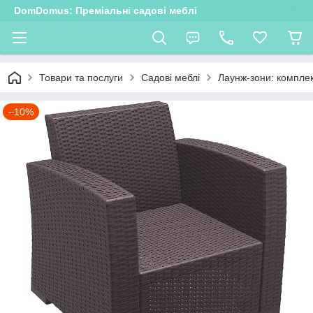
DomDomus: Преміальні садові меблі
Товари та послуги
Садові меблі
Лаунж-зони: комплек
–10%