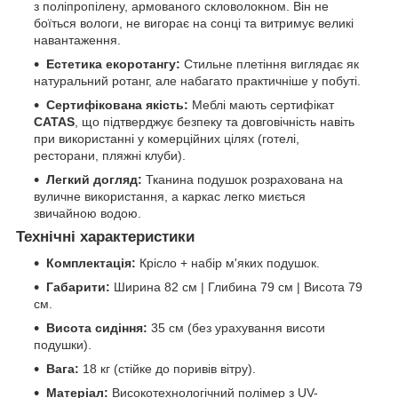
з поліпропілену, армованого скловолокном. Він не
боїться вологи, не вигорає на сонці та витримує великі
навантаження.
Естетика екоротангу:
Стильне плетіння виглядає як
натуральний ротанг, але набагато практичніше у побуті.
Сертифікована якість:
Меблі мають сертифікат
CATAS
, що підтверджує безпеку та довговічність навіть
при використанні у комерційних цілях (готелі,
ресторани, пляжні клуби).
Легкий догляд:
Тканина подушок розрахована на
вуличне використання, а каркас легко миється
звичайною водою.
Технічні характеристики
Комплектація:
Крісло + набір м'яких подушок.
Габарити:
Ширина 82 см | Глибина 79 см | Висота 79
см.
Висота сидіння:
35 см (без урахування висоти
подушки).
Вага:
18 кг (стійке до поривів вітру).
Матеріал:
Високотехнологічний полімер з UV-