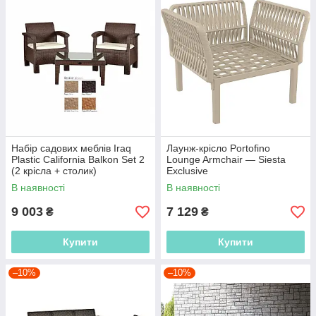
Набір садових меблів Iraq
Лаунж-крісло Portofino
Plastic California Balkon Set 2
Lounge Armchair — Siesta
(2 крісла + столик)
Exclusive
В наявності
В наявності
9 003
7 129
₴
₴
Купити
Купити
–10%
–10%