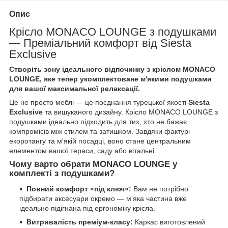
Опис
Крісло MONACO LOUNGE з подушками
— Преміальний комфорт від Siesta
Exclusive
Створіть зону ідеального відпочинку з кріслом MONACO
LOUNGE, яке тепер укомплектоване м'якими подушками
для вашої максимальної релаксації.
Це не просто меблі — це поєднання турецької якості
Siesta
Exclusive
та вишуканого дизайну. Крісло MONACO LOUNGE з
подушками ідеально підходить для тих, хто не бажає
компромісів між стилем та затишком. Завдяки фактурі
екоротангу та м'якій посадці, воно стане центральним
елементом вашої тераси, саду або вітальні.
Чому варто обрати MONACO LOUNGE у
комплекті з подушками?
Повний комфорт «під ключ»:
Вам не потрібно
підбирати аксесуари окремо — м'яка частина вже
ідеально підігнана під ергономіку крісла.
Витривалість преміум-класу:
Каркас виготовлений