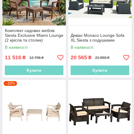
Комплект садових меблів
Siesta Exclusive Miami Lounge
Диван Monaco Lounge Sofa
(2 крісла та столик)
XL Siesta з подушками
В наявності
В наявності
11 516
20 565
₴
₴
12 796 ₴
22 850 ₴
Купити
Купити
–10%