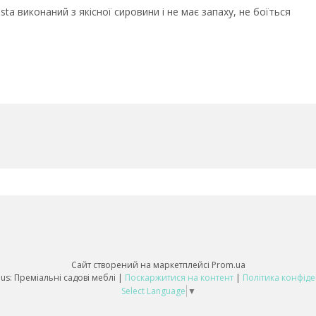
ta виконаний з якісної сировини і не має запаху, не боїться
Сайт створений на маркетплейсі
Prom.ua
DomDomus: Преміальні садові меблі |
Поскаржитися на контент
|
Політика конфіде
Select Language
▼