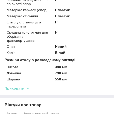
по висоті опор
Матеріал каркасу (опор)
Пластик
Матеріал стільниці
Пластик
Отвір у стільниці для
Ні
парасольки
Складна конструкція для
Ні
зберігання і
транспортування
Стан
Новий
Колір
Білий
Розміри столу в розкладеному вигляді
Висота
390 мм
Довжина
790 мм
Ширина
550 мм
Приховати
Відгуки про товар
Ще немає відгуків про цей товар