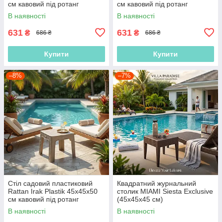
см кавовий під ротанг
см кавовий під ротанг
Коричневий
В наявності
В наявності
631
631
₴
₴
686 ₴
686 ₴
Купити
Купити
–8%
–7%
Стіл садовий пластиковий
Квадратний журнальний
Rattan Irak Plastik 45x45x50
столик MIAMI Siesta Exclusive
см кавовий під ротанг
(45x45x45 см)
Бежевий
В наявності
В наявності