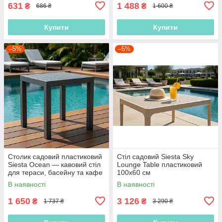
631
1 488
₴
₴
686 ₴
1 600 ₴
Купити
Купити
–5%
–5%
Столик садовий пластиковий
Стіл садовий Siesta Sky
Siesta Ocean — кавовий стіл
Lounge Table пластиковий
для тераси, басейну та кафе
100х60 см
В наявності
В наявності
1 650
3 126
₴
₴
1 737 ₴
3 290 ₴