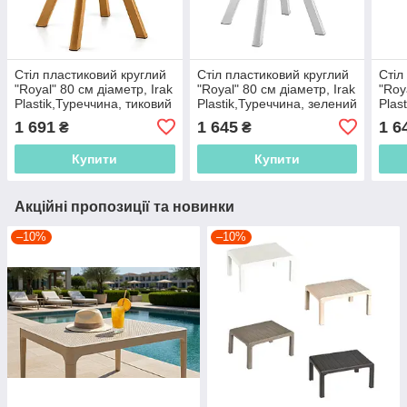
Стіл пластиковий круглий
Стіл пластиковий круглий
Стіл
"Royal" 80 см діаметр, Irak
"Royal" 80 см діаметр, Irak
"Roy
Plastik,Туреччина, тиковий
Plastik,Туреччина, зелений
Plas
беж
1 691
1 645
1 6
₴
₴
Купити
Купити
Акційні пропозиції та новинки
–10%
–10%