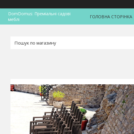
DomDomus: Преміальні садові
ГОЛОВНА СТОРІНКА
меблі