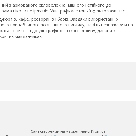
ний з армованого скловолокна, міцного і стійкого до
 рама ніколи не іржавіє. Ультрафиалетовый фільтр захищає
-кортів, кафе, ресторанів і барів. Завдяки використанню
свого привабливого зовнішнього вигляду, навіть незважаючи на
каса і стійкості до ультрафіолетового впливу, дивани з
дкритих майданчиках.
Сайт створений на маркетплейсі
Prom.ua