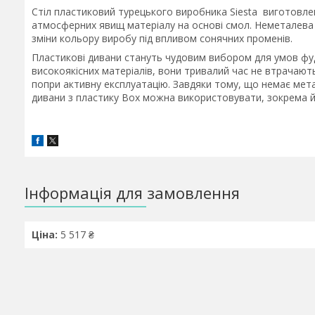
Стіл пластиковий турецького виробника Siesta виготовле
атмосферних явищ матеріалу на основі смол. Неметалева р
зміни кольору виробу під впливом сонячних променів.
Пластикові дивани стануть чудовим вибором для умов фуд-
високоякісних матеріалів, вони тривалий час не втрачают
попри активну експлуатацію. Завдяки тому, що немає мета
дивани з пластику Box можна використовувати, зокрема й
Інформація для замовлення
Ціна:
5 517 ₴