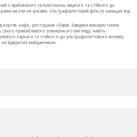
ний з армованого скловолокна, міцного та стійкого до
ама ніколи не іржавіє. Ультрафіалетовий фільтр захищає від
кортів, кафе, ресторанів і барів. Завдяки використанню
ь свого привабливого зовнішнього вигляду, навіть
левого каркаса та стійкості до ультрафіолетового впливу,
 на відкритих майданчиках.