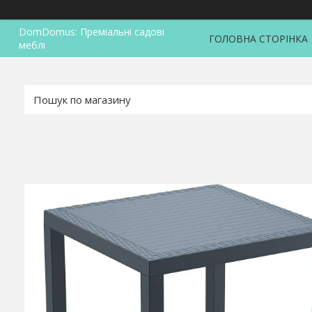
DomDomus: Преміальні садові
ГОЛОВНА СТОРІНКА
меблі