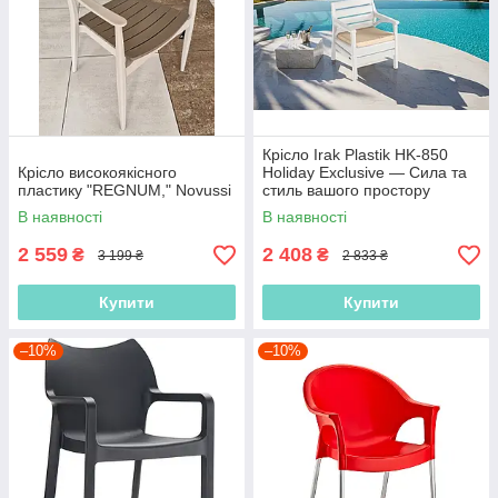
Крісло Irak Plastik HK-850
Крісло високоякісного
Holiday Exclusive — Сила та
пластику "REGNUM," Novussi
стиль вашого простору
В наявності
В наявності
2 559
2 408
₴
₴
3 199 ₴
2 833 ₴
Купити
Купити
–10%
–10%