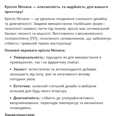
Крісло Nirvana — елегантність та надійність для вашого
простору!
Крісло Nirvana — це ідеальне поєднання стильного дизайну
та довговічності. Завдяки використанню італійських форм і
технології газового лиття під тиском, крісло має оптимальний
баланс легкості та міцності. Виготовлено з високоякісного
поліпропілену (ПП), посиленого скловолокном, що забезпечує
стійкість і тривалий термін експлуатації.
Основні переваги крісла Nirvana:
Універсальність:
підходить як для використання в
приміщеннях, так і на відкритому повітрі.
Захист:
антистатичні та антиоксидантні добавки
захищають від пилу, іржі та негативного впливу
погодних умов.
Естетика:
сучасний стильний дизайн із вибором
кольорів для будь-якого інтер’єру.
Довговічність:
стійкість до ультрафіолетового
випромінювання, перепадів температур та механічних
пошкоджень.
Характеристики: