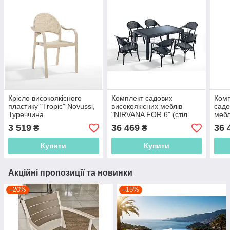
Крісло високоякісного
Комплект садових
Комп
пластику "Tropic" Novussi,
високоякісних меблів
садо
Туреччина
"NIRVANA FOR 6" (стіл
мебл
90*150 + 6 крісла) Novussi,
(сті
3 519
36 469
36 
₴
₴
Туреччина
Novu
Купити
Купити
Акційні пропозиції та новинки
–20%
–15%