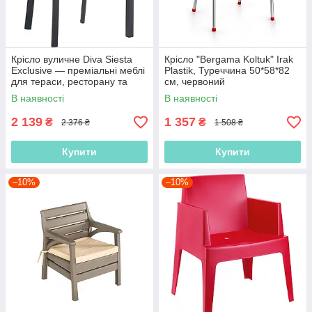
Крісло вуличне Diva Siesta
Крісло "Bergama Koltuk" Irak
Exclusive — преміальні меблі
Plastik, Туреччина 50*58*82
для тераси, ресторану та
см, червоний
кафе
В наявності
В наявності
2 139
1 357
₴
₴
2 376 ₴
1 508 ₴
Купити
Купити
–10%
–10%