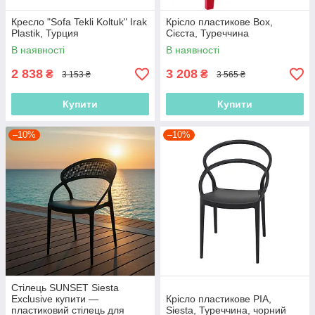
Кресло "Sofa Tekli Koltuk" Irak
Крісло пластикове Box,
Plastik, Турция
Сієста, Туреччина
В наявності
В наявності
2 838
3 208
₴
₴
3 153 ₴
3 565 ₴
Купити
Купити
–10%
–10%
Стілець SUNSET Siesta
Exclusive купити —
Крісло пластикове PIA,
пластиковий стілець для
Siesta, Туреччина, чорний