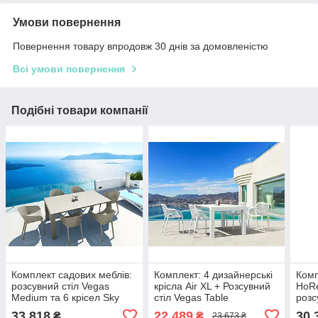
Умови повернення
Повернення товару впродовж 30 днів за домовленістю
Всі умови повернення
Подібні товари компанії
Комплект садових меблів:
Комплект: 4 дизайнерські
Комп
розсувний стіл Vegas
крісла Air XL + Розсувний
HoRe
Medium та 6 крісел Sky
стіл Vegas Table
розс
Siesta Exclusive
Medi
33 818
22 489
30 
₴
₴
23 673 ₴