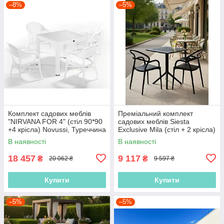
–8%
–5%
Комплект садових меблів
Преміальний комплект
"NIRVANA FOR 4" (стіл 90*90
садових меблів Siesta
+4 крісла) Novussi, Туреччина
Exclusive Mila (стіл + 2 крісла)
В наявності
В наявності
18 457
9 117
₴
₴
20 062 ₴
9 597 ₴
Купити
Купити
–5%
–5%