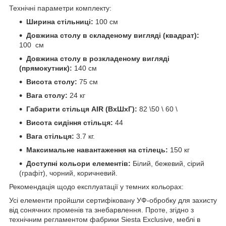
Технічні параметри комплекту:
Ширина стільниці:
100 см
Довжина столу в складеному вигляді (квадрат):
100 см
Довжина столу в розкладеному вигляді
(прямокутник):
140 см
Висота столу:
75 см
Вага столу:
24 кг
Габарити стільця AIR (ВхШхГ):
82 \50 \ 60 \
Висота сидіння стільця:
44
Вага стільця:
3.7 кг.
Максимальне навантаження на стілець:
150 кг
Доступні кольори елементів:
Білий, бежевий, сірий
(графіт), чорний, коричневий.
Рекомендація щодо експлуатації у темних кольорах:
Усі елементи пройшли сертифіковану УФ-обробку для захисту
від сонячних променів та знебарвлення. Проте, згідно з
технічним регламентом фабрики Siesta Exclusive, меблі в