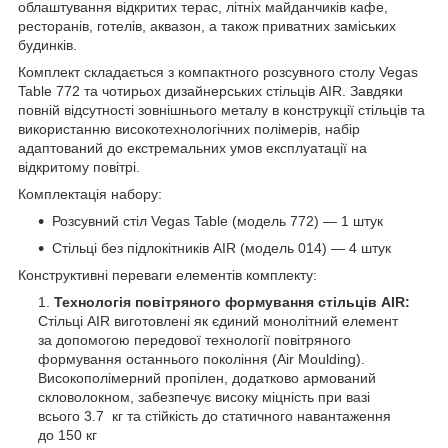
облаштування відкритих терас, літніх майданчиків кафе,
ресторанів, готелів, аквазон, а також приватних заміських
будинків.
Комплект складається з компактного розсувного столу Vegas
Table 772 та чотирьох дизайнерських стільців AIR. Завдяки
повній відсутності зовнішнього металу в конструкції стільців та
використанню високотехнологічних полімерів, набір
адаптований до екстремальних умов експлуатації на
відкритому повітрі.
Комплектація набору:
Розсувний стіл Vegas Table (модель 772) — 1 штук
Стільці без підлокітників AIR (модель 014) — 4 штук
Конструктивні переваги елементів комплекту:
Технологія повітряного формування стільців AIR:
Стільці AIR виготовлені як єдиний монолітний елемент
за допомогою передової технології повітряного
формування останнього покоління (Air Moulding).
Високополімерний пропілен, додатково армований
скловолокном, забезпечує високу міцність при вазі
всього 3.7 кг та стійкість до статичного навантаження
до 150 кг