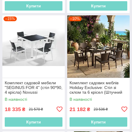
Купити
Купити
–15%
–10%
Комплект садовой мебели
Комплект садових меблів
"SEGINUS FOR 4" (стіл 90*90,
Holiday Exclusive: Стіл зі
4 крісла) Novussi
склом та 6 крісел (Штучний
ротанг)
В наявності
В наявності
18 335
21 182
₴
₴
21 570 ₴
23 536 ₴
Купити
Купити