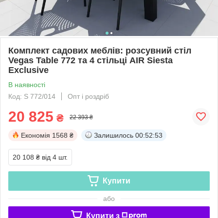
Комплект садових меблів: розсувний стіл
Vegas Table 772 та 4 стільці AIR Siesta
Exclusive
В наявності
Код: S 772/014
Опт і роздріб
20 825
₴
22 393 ₴
Економія
1568 ₴
Залишилось
00:52:53
20 108 ₴
від 4 шт.
Купити
або
Купити з