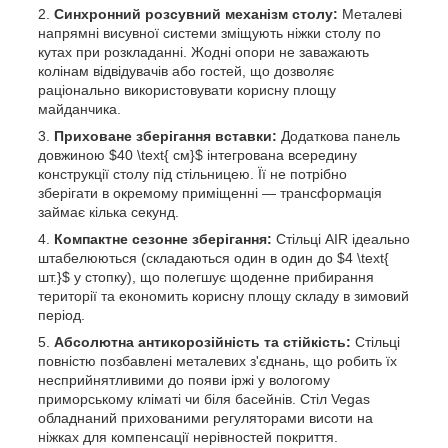
Синхронний розсувний механізм столу:
Металеві
напрямні висувної системи зміщують ніжки столу по
кутах при розкладанні. Жодні опори не заважають
колінам відвідувачів або гостей, що дозволяє
раціонально використовувати корисну площу
майданчика.
Приховане зберігання вставки:
Додаткова панель
довжиною $40 \text{ см}$ інтегрована всередину
конструкції столу під стільницею. Її не потрібно
зберігати в окремому приміщенні — трансформація
займає кілька секунд.
Компактне сезонне зберігання:
Стільці AIR ідеально
штабелюються (складаються один в один до $4 \text{
шт.}$ у стопку), що полегшує щоденне прибирання
території та економить корисну площу складу в зимовий
період.
Абсолютна антикорозійність та стійкість:
Стільці
повністю позбавлені металевих з'єднань, що робить їх
несприйнятливими до появи іржі у вологому
приморському кліматі чи біля басейнів. Стіл Vegas
обладнаний прихованими регуляторами висоти на
ніжках для компенсації нерівностей покриття.