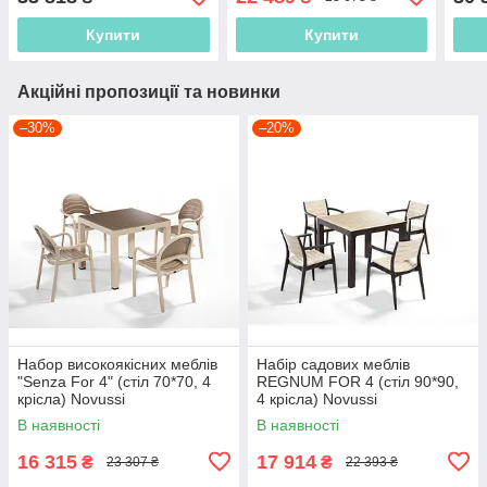
Sies
Купити
Купити
Акційні пропозиції та новинки
–30%
–20%
Набор високоякісних меблів
Набір садових меблів
"Senza For 4" (стіл 70*70, 4
REGNUM FOR 4 (стіл 90*90,
крісла) Novussi
4 крісла) Novussi
В наявності
В наявності
16 315
17 914
₴
₴
23 307 ₴
22 393 ₴