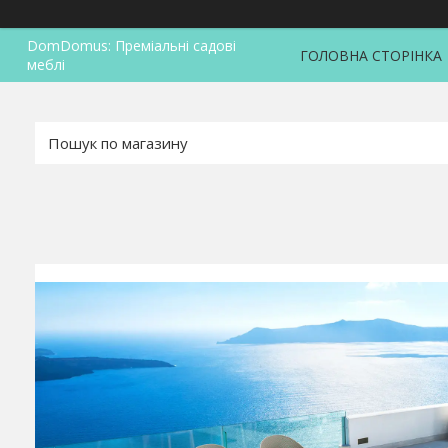
DomDomus: Преміальні садові
ГОЛОВНА СТОРІНКА
меблі