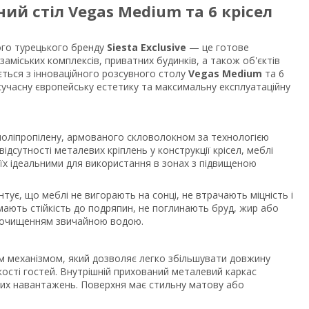
ий стіл Vegas Medium та 6 крісел
ного турецького бренду
Siesta Exclusive
— це готове
аміських комплексів, приватних будинків, а також об'єктів
ється з інноваційного розсувного столу
Vegas Medium
та 6
 сучасну європейську естетику та максимальну експлуатаційну
оліпропілену, армованого скловолокном за технологією
ідсутності металевих кріплень у конструкції крісел, меблі
 їх ідеальними для використання в зонах з підвищеною
тує, що меблі не вигорають на сонці, не втрачають міцність і
 мають стійкість до подряпин, не поглинають бруд, жир або
я очищенням звичайною водою.
 механізмом, який дозволяє легко збільшувати довжину
ькості гостей. Внутрішній прихований металевий каркас
оких навантажень. Поверхня має стильну матову або