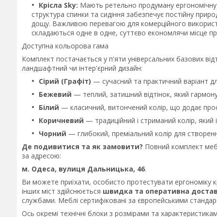
Крісла Sky:
Мають ретельно продуману ергономічну
структура спинки та сидіння забезпечує постійну приро
дощу. Важливою перевагою для комерційного використ
складаються одне в одне, суттєво економлячи місце пр
Доступна кольорова гама
Комплект постачається у п'яти універсальних базових відт
ландшафтний чи інтер'єрний дизайн:
Сірий (Графіт)
— сучасний та практичний варіант дл
Бежевий
— теплий, затишний відтінок, який гармон
Білий
— класичний, витончений колір, що додає прост
Коричневий
— традиційний і стриманий колір, який 
Чорний
— глибокий, преміальний колір для створенн
Де подивитися та як замовити?
Повний комплект мебл
за адресою:
м. Одеса, вулиця Дальницька, 46
.
Ви можете приїхати, особисто протестувати ергономіку крі
інших міст здійснюється
швидка та оперативна доставк
службами. Меблі сертифіковані за європейськими стандар
Ось окремі технічні блоки з розмірами та характеристик