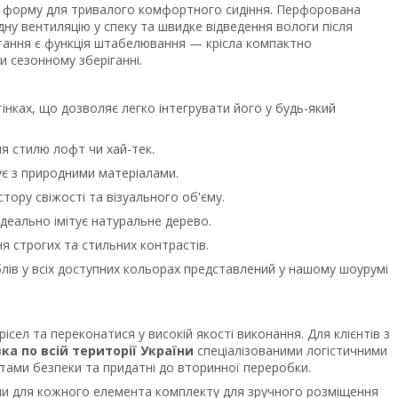
 форму для тривалого комфортного сидіння. Перфорована
дну вентиляцію у спеку та швидке відведення вологи після
ання є функція штабелювання — крісла компактно
и сезонному зберіганні.
інках, що дозволяє легко інтегрувати його у будь-який
я стилю лофт чи хай-тек.
ує з природними матеріалами.
ору свіжості та візуального об'єму.
ідеально імітує натуральне дерево.
я строгих та стильних контрастів.
ів у всіх доступних кольорах представлений у нашому шоурумі
сел та переконатися у високій якості виконання. Для клієнтів з
а по всій території України
спеціалізованими логістичними
тами безпеки та придатні до вторинної переробки.
ами для кожного елемента комплекту для зручного розміщення