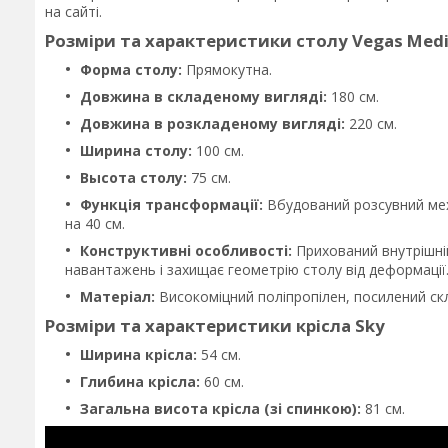
на сайті.
Розміри та характеристики столу Vegas Med
Форма столу:
Прямокутна.
Довжина в складеному вигляді:
180 см.
Довжина в розкладеному вигляді:
220 см.
Ширина столу:
100 см.
Высота столу:
75 см.
Функція трансформації:
Вбудований розсувний мех
на 40 см.
Конструктивні особливості:
Прихований внутрішній
навантажень і захищає геометрію столу від деформації
Матеріал:
Високоміцний поліпропілен, посилений скл
Розміри та характеристики крісла Sky
Ширина крісла:
54 см.
Глибина крісла:
60 см.
Загальна висота крісла (зі спинкою):
81 см.