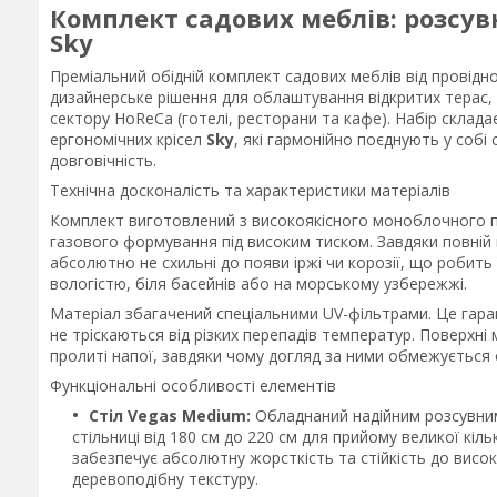
Комплект садових меблів: розсувн
Sky
Преміальний обідній комплект садових меблів від провід
дизайнерське рішення для облаштування відкритих терас, з
сектору HoReCa (готелі, ресторани та кафе). Набір склада
ергономічних крісел
Sky
, які гармонійно поєднують у собі
довговічність.
Технічна досконалість та характеристики матеріалів
Комплект виготовлений з високоякісного моноблочного п
газового формування під високим тиском. Завдяки повній в
абсолютно не схильні до появи іржі чи корозії, що робить
вологістю, біля басейнів або на морському узбережжі.
Матеріал збагачений спеціальними UV-фільтрами. Це гаран
не тріскаються від різких перепадів температур. Поверхні
пролиті напої, завдяки чому догляд за ними обмежуєтьс
Функціональні особливості елементів
Стіл Vegas Medium:
Обладнаний надійним розсувним
стільниці від 180 см до 220 см для прийому великої кіл
забезпечує абсолютну жорсткість та стійкість до вис
деревоподібну текстуру.