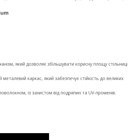
ium
анізм, який дозволяє збільшувати корисну площу стільниці
 металевий каркас, який забезпечує стійкість до великих
.
оволокном, із захистом від подряпин та UV-променів.