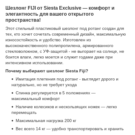
Шезлонг FIJI от Siesta Exclusive — комфорт и
элегантность для вашего открытого
пространства!
Этот стильный пластиковый шезлонг под ротанг создан для
тех, кто хочет сочетать современный дизайн, максимальную
износостойкость и удобство. Изготовлен из
высококачественного полипропилена, армированного
стекловолокном, с УФ-защитой - не выгорает на солнце, не
боится влаги, легко моется и служит годами даже при
интенсивном использовании.
Почему выбирают шезлонг Siesta Fiji?
Имитация плетения под ротанг - выглядит дорого и
натурально, но не требует ухода
Спинка регулируется в 5 положениях —
максимальный комфорт
Наличие колесиков и нескользящих ножек — легко
перемещать
Максимальная нагрузка 200 кг
Вес всего 14 кг — удобно транспортировать и хранить