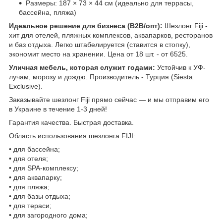
Размеры: 187 × 73 × 44 см (идеально для террасы,
бассейна, пляжа)
Идеальное решение для бизнеса (B2B/опт):
Шезлонг Fiji -
хит для отелей, пляжных комплексов, аквапарков, ресторанов
и баз отдыха. Легко штабелируется (ставится в стопку),
экономит место на хранении. Цена от 18 шт. - от 6525.
Уличная мебель, которая служит годами:
Устойчив к УФ-
лучам, морозу и дождю. Производитель - Турция (Siesta
Exclusive).
Заказывайте шезлонг Fiji прямо сейчас — и мы отправим его
в Украине в течение 1-3 дней!
Гарантия качества. Быстрая доставка.
Область использования шезлонга FIJI:
• для бассейна;
• для отеля;
• для SPA-комплексу;
• для аквапарку;
• для пляжа;
• для базы отдыха;
• для тераси;
• для загородного дома;