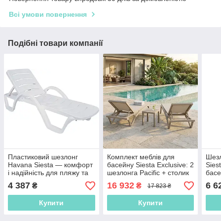
Всі умови повернення
Подібні товари компанії
Пластиковий шезлонг
Комплект меблів для
Шезл
Havana Siesta — комфорт
басейну Siesta Exclusive: 2
Siest
і надійність для пляжу та
шезлонга Pacific + столик
басе
басейну
Ocean,
та S
4 387
16 932
6 6
₴
₴
17 823 ₴
Купити
Купити