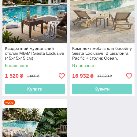
Квадратний журнальний
Комплект меблів для басейну
столик MIAMI Siesta Exclusive
Siesta Exclusive: 2 шезлонга
(45x45x45 см)
Pacific + столик Ocean,
В наявності
В наявності
1 520
16 932
₴
₴
1 600 ₴
17 823 ₴
Купити
Купити
–5%