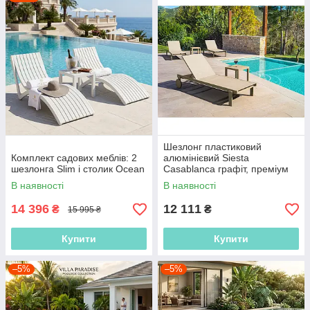
Шезлонг пластиковий
Комплект садових меблів: 2
алюмінієвий Siesta
шезлонга Slim і столик Ocean
Casablanca графіт, преміум
шезлонг для басейну та
В наявності
В наявності
HoReCa
14 396
12 111
₴
₴
15 995 ₴
Купити
Купити
–5%
–5%