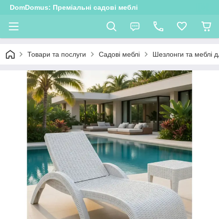
DomDomus: Преміальні садові меблі
Товари та послуги
Садові меблі
Шезлонги та меблі д