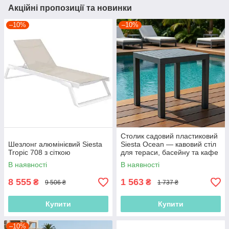
Акційні пропозиції та новинки
–10%
–10%
Столик садовий пластиковий
Шезлонг алюмінієвий Siesta
Siesta Ocean — кавовий стіл
Tropic 708 з сіткою
для тераси, басейну та кафе
В наявності
В наявності
8 555
1 563
₴
₴
9 506 ₴
1 737 ₴
Купити
Купити
–10%