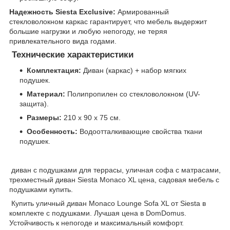
Надежность Siesta Exclusive:
Армированный
стекловолокном каркас гарантирует, что мебель выдержит
большие нагрузки и любую непогоду, не теряя
привлекательного вида годами.
Технические характеристики
Комплектация:
Диван (каркас) + набор мягких
подушек.
Материал:
Полипропилен со стекловолокном (UV-
защита).
Размеры:
210 х 90 х 75 см.
Особенность:
Водоотталкивающие свойства ткани
подушек.
диван с подушками для террасы, уличная софа с матрасами,
трехместный диван Siesta Monaco XL цена, садовая мебель с
подушками купить.
Купить уличный диван Monaco Lounge Sofa XL от Siesta в
комплекте с подушками. Лучшая цена в DomDomus.
Устойчивость к непогоде и максимальный комфорт.