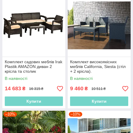
Комплект садових меблів Irak
Комплект високоякісних
Plastik AMAZON диван 2
меблів California, Siesta (стіл
крісла та столик
+ 2 крісла).
В наявності
В наявності
14 683
9 460
₴
₴
16 315 ₴
10 511 ₴
Купити
Купити
–10%
–10%