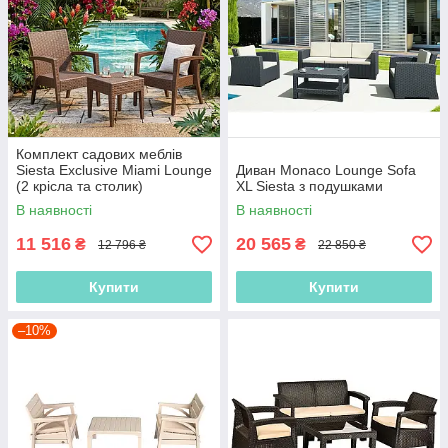
Комплект садових меблів
Siesta Exclusive Miami Lounge
Диван Monaco Lounge Sofa
(2 крісла та столик)
XL Siesta з подушками
В наявності
В наявності
11 516
20 565
₴
₴
12 796 ₴
22 850 ₴
Купити
Купити
–10%