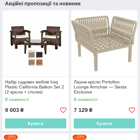
Акційні пропозиції та новинки
Набір садових меблів Iraq
Лаунж-крісло Portofino
Plastic California Balkon Set 2
Lounge Armchair — Siesta
(2 крісла + столик)
Exclusive
В наявності
В наявності
9 003
7 129
₴
₴
Купити
Купити
–10%
–10%