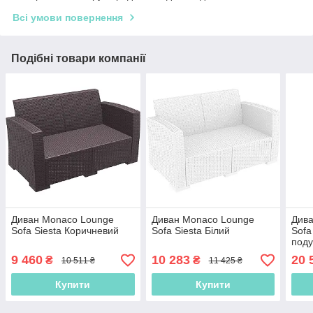
Всі умови повернення
Подібні товари компанії
Диван Monaco Lounge
Диван Monaco Lounge
Див
Sofa Siesta Коричневий
Sofa Siesta Білий
Sofa
поду
9 460
10 283
20 
₴
₴
10 511 ₴
11 425 ₴
Купити
Купити