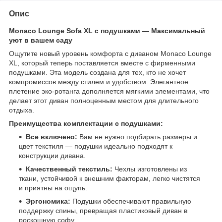
Опис
Monaco Lounge Sofa XL с подушками — Максимальный
уют в вашем саду
Ощутите новый уровень комфорта с диваном Monaco Lounge
XL, который теперь поставляется вместе с фирменными
подушками. Эта модель создана для тех, кто не хочет
компромиссов между стилем и удобством. Элегантное
плетение эко-ротанга дополняется мягкими элементами, что
делает этот диван полноценным местом для длительного
отдыха.
Преимущества комплектации с подушками:
Все включено:
Вам не нужно подбирать размеры и
цвет текстиля — подушки идеально подходят к
конструкции дивана.
Качественный текстиль:
Чехлы изготовлены из
ткани, устойчивой к внешним факторам, легко чистятся
и приятны на ощупь.
Эргономика:
Подушки обеспечивают правильную
поддержку спины, превращая пластиковый диван в
роскошную софу.