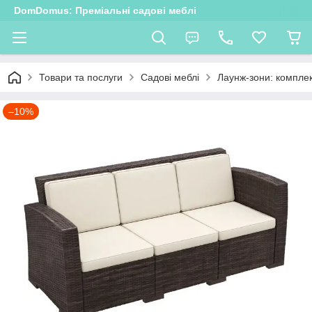
DomDomus: Преміальні садові меблі
Товари та послуги
Садові меблі
Лаунж-зони: комплек
–10%